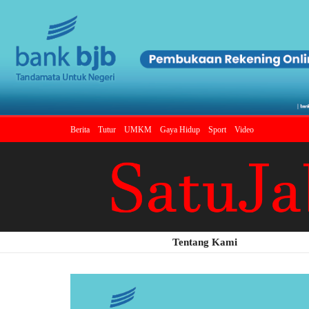
Berita
Tutur
UMKM
Gaya Hidup
Sport
Video
Tentang Kami