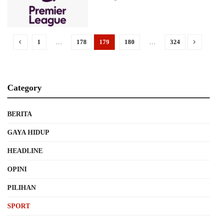
1
…
178
179
180
…
324
Category
BERITA
GAYA HIDUP
HEADLINE
OPINI
PILIHAN
SPORT