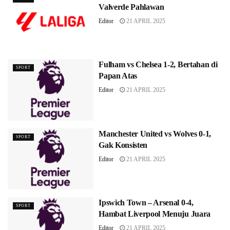
Valverde Pahlawan
Editor
21 APRIL 2025
Fulham vs Chelsea 1-2, Bertahan di
SPORT
Papan Atas
Editor
21 APRIL 2025
Manchester United vs Wolves 0-1,
SPORT
Gak Konsisten
Editor
21 APRIL 2025
Ipswich Town – Arsenal 0-4,
SPORT
Hambat Liverpool Menuju Juara
Editor
21 APRIL 2025