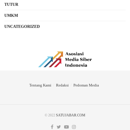
TUTUR
UMKM
UNCATEGORIZED
Tentang Kami
Redaksi
Pedoman Media
© 2022
SATUJABAR.COM