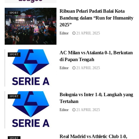
Ribuan Pelari Padati Balai Kota
SPORT
Bandung dalam “Run for Humanity
2025”
Editor
21 APRIL 2025
AC Milan vs Atalanta 0-1, Berkutan
SPORT
di Papan Tengah
Editor
21 APRIL 2025
Bolognia vs Inter 1-0, Langkah yang
SPORT
Tertahan
Editor
21 APRIL 2025
Real Madrid vs Athletic Club 1-0,
SPORT